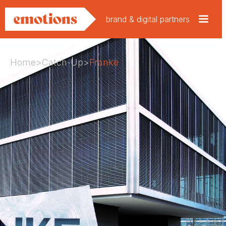
brand & digital partners
Home
>
Catch-Up
>
Franke