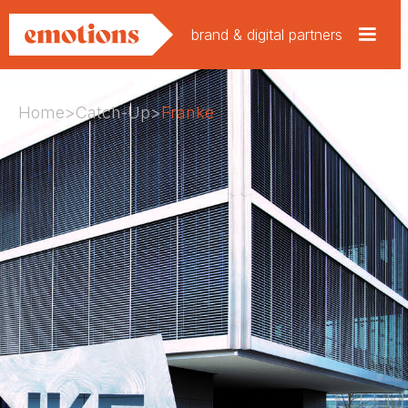
brand & digital partners
Home
>
Catch-Up
>
Franke