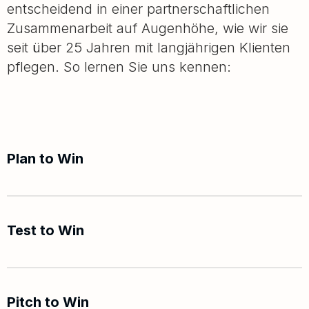
entscheidend in einer partnerschaftlichen
Zusammenarbeit auf Augenhöhe, wie wir sie
seit über 25 Jahren mit langjährigen Klienten
pflegen. So lernen Sie uns kennen:
Plan to Win
Auf Basis Ihres Briefings erarbeiten wir ein
Angebot und einen Plan zum Vorgehen, um
die definierten Ziele und Resultate zu
Test to Win
erreichen oder gar zu übertreffen. In der
Überzeugen Sie sich von der Zusammenarbeit
Präsentation und Diskussion erfahren Sie viel
mit uns live im Alltag. Im Rahmen eines
über uns, unseren Ansatz, unsere Expertise
Vorprojekts oder bezahlten Auftrags lernen Sie
Pitch to Win
und unsere Erfahrungen, die wir in ein